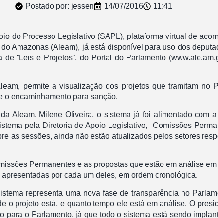
Postado por:
jessen
14/07/2016
11:41
io do Processo Legislativo (SAPL), plataforma virtual de aco
do Amazonas (Aleam), já está disponível para uso dos deputado
 “Leis e Projetos”, do Portal do Parlamento (www.ale.am.gov.
Aleam, permite a visualização dos projetos que tramitam no
 e o encaminhamento para sanção.
a Aleam, Milene Oliveira, o sistema já foi alimentado com a
sistema pela Diretoria de Apoio Legislativo, Comissões Perm
bre as sessões, ainda não estão atualizados pelos setores re
missões Permanentes e as propostas que estão em análise em
tas apresentadas por cada um deles, em ordem cronológica.
sistema representa uma nova fase de transparência no Parla
 onde o projeto está, e quanto tempo ele está em análise. O p
ro para o Parlamento, já que todo o sistema está sendo impla