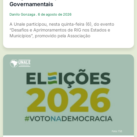
Governamentais
Danilo Gonzaga
6 de agosto de 2026
A Unale participou, nesta quinta-feira (6), do evento
“Desafios e Aprimoramentos de RIG nos Estados e
Municípios”, promovido pela Associação