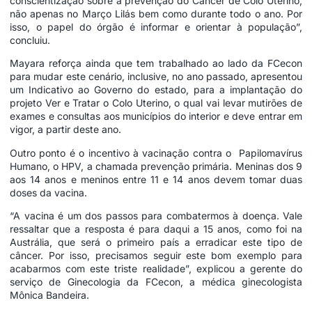
conscientização sobre a prevenção do Câncer de Colo Uterino,
não apenas no Março Lilás bem como durante todo o ano. Por
isso, o papel do órgão é informar e orientar à população”,
concluiu.
Mayara reforça ainda que tem trabalhado ao lado da FCecon
para mudar este cenário, inclusive, no ano passado, apresentou
um Indicativo ao Governo do estado, para a implantação do
projeto Ver e Tratar o Colo Uterino, o qual vai levar mutirões de
exames e consultas aos municípios do interior e deve entrar em
vigor, a partir deste ano.
Outro ponto é o incentivo à vacinação contra o Papilomavírus
Humano, o HPV, a chamada prevenção primária. Meninas dos 9
aos 14 anos e meninos entre 11 e 14 anos devem tomar duas
doses da vacina.
“A vacina é um dos passos para combatermos à doença. Vale
ressaltar que a resposta é para daqui a 15 anos, como foi na
Austrália, que será o primeiro país a erradicar este tipo de
câncer. Por isso, precisamos seguir este bom exemplo para
acabarmos com este triste realidade”, explicou a gerente do
serviço de Ginecologia da FCecon, a médica ginecologista
Mônica Bandeira.