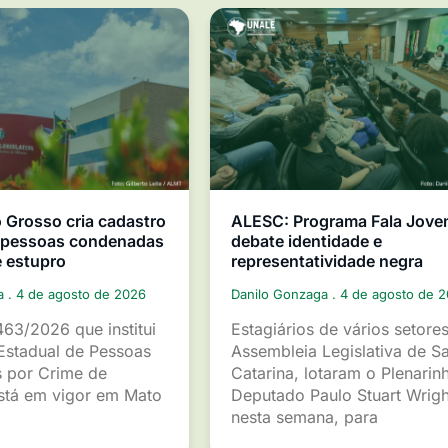
Grosso cria cadastro
ALESC: Programa Fala Jov
e pessoas condenadas
debate identidade e
e estupro
representatividade negra
ga
4 de agosto de 2026
Danilo Gonzaga
4 de agosto de 
463/2026 que institui
Estagiários de vários setore
Estadual de Pessoas
Assembleia Legislativa de S
 por Crime de
Catarina, lotaram o Plenarin
está em vigor em Mato
Deputado Paulo Stuart Wrigh
nesta semana, para