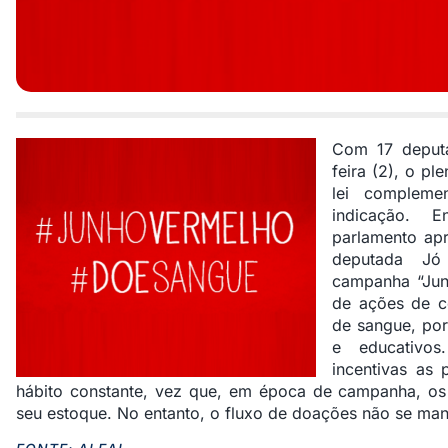
Com 17 deputa
feira (2), o p
lei compleme
indicação. 
parlamento apr
deputada Jó 
campanha “Jun
de ações de c
de sangue, por
e educativos
incentivas a
hábito constante, vez que, em época de campanha, o
seu estoque. No entanto, o fluxo de doações não se manté