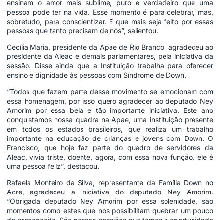
ensinam o amor mais sublime, puro e verdadeiro que uma
pessoa pode ter na vida. Esse momento é para celebrar, mas,
sobretudo, para conscientizar. E que mais seja feito por essas
pessoas que tanto precisam de nós”, salientou.
Cecília Maria, presidente da Apae de Rio Branco, agradeceu ao
presidente da Aleac e demais parlamentares, pela iniciativa da
sessão. Disse ainda que a Instituição trabalha para oferecer
ensino e dignidade às pessoas com Síndrome de Down.
“Todos que fazem parte desse movimento se emocionam com
essa homenagem, por isso quero agradecer ao deputado Ney
Amorim por essa bela e tão importante iniciativa. Este ano
conquistamos nossa quadra na Apae, uma instituição presente
em todos os estados brasileiros, que realiza um trabalho
importante na educação de crianças e jovens com Down. O
Francisco, que hoje faz parte do quadro de servidores da
Aleac, vivia triste, doente, agora, com essa nova função, ele é
uma pessoa feliz”, destacou.
Rafaela Monteiro da Silva, representante da Família Down no
Acre, agradeceu a iniciativa do deputado Ney Amorim.
“Obrigada deputado Ney Amorim por essa solenidade, são
momentos como estes que nos possibilitam quebrar um pouco
do preconceito. São nessas ocasiões que temos a oportunidade