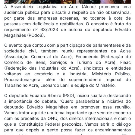
A Assembleia Legislativa do Acre (Aleac) promoveu uma
audiência pública para discutir a respeito da não observância,
por parte das empresas acreanas, no tocante à cota de
pessoas com deficiência e reabilitadas. O encontro é fruto do
requerimento nº 63/2023 de autoria do deputado Edvaldo
Magalhães (PCdoB).
O evento que contou com a participação de parlamentares e da
sociedade civil, também reuniu representantes da Acisa
(Associação Comercial do Acre), Fecomércio (Federação do
Comércio de Bens, Serviços e Turismo do Acre), Fieac
(Federação das Indústrias do Acre), sindicatos e entidades
voltadas ao comércio e à indústria, Ministério Público,
Procuradoria-geral além do superintendente regional do
Trabalho no Acre, Leonardo Lani, e equipe do Ministério.
O deputado Eduardo Ribeiro (PSD), iniciou sua fala destacando
a importância do debate. “Quero parabenizar a iniciativa do
deputado Edvaldo Magalhães em promover essa reunião.
Vamos tratar aqui de um tema importante que vem de encontro
com os preceitos da ONU, dos direitos internacionais e com o
que a Constituição Federal preconiza. Vamos abrir o diálogo
para que depois a gente possa fazer os encaminhamentos