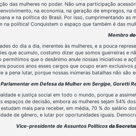
pação das mulheres no poder. Não uma participação acessór
esenvolvimento, na economia, na geração de empregos, na 
na e na política do Brasil. Por isso, cumprimentando as mu
m na política! Conquistem o espaço que também é das mulh
Membro
do
es do dia a dia, inerentes às mulheres, e a pouca represe
ões que acumulo, costumo dizer que somos guerreiras e não
o permitimos que o desânimo anule nossas iniciativas e a
guns poucos anos esses cargos que ocupo eram exclusivos
e a pena lutar, porque nossas inúmeras batalhas não são e
e Parlamentar em Defesa da Mulher em Sergipe, Goretti 
aldade e justiça social em todo o mundo, porque a assimetr
os espaços de decisão, embora as mulheres sejam 54% dos 
s estudam mais para receber, em média, 70 % do salário dos
quidade de gênero, e lutar por oportunidades iguais. Democr
Vice-presidente de Assuntos Políticos
da Secreta