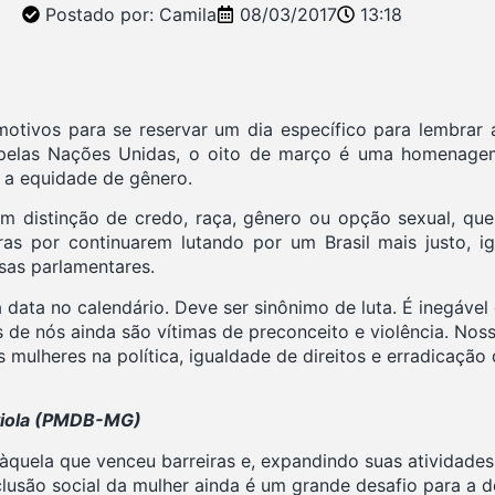
Postado por:
Camila
08/03/2017
13:18
motivos para se reservar um dia específico para lembrar 
45 pelas Nações Unidas, o oito de março é uma homenage
 a equidade de gênero.
sem distinção de credo, raça, gênero ou opção sexual, q
eiras por continuarem lutando por um Brasil mais justo, i
sas parlamentares.
 data no calendário. Deve ser sinônimo de luta. É inegável
de nós ainda são vítimas de preconceito e violência. Nos
 mulheres na política, igualdade de direitos e erradicação d
aviola (PMDB-MG)
àquela que venceu barreiras e, expandindo suas atividades,
lusão social da mulher ainda é um grande desafio para a 