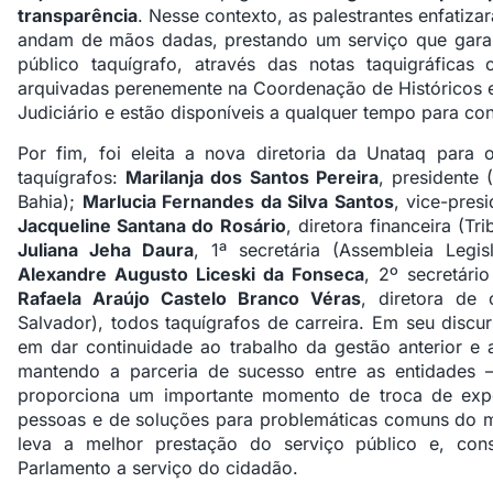
transparência
. Nesse contexto, as palestrantes enfatiz
andam de mãos dadas, prestando um serviço que garant
público taquígrafo, através das notas taquigráfica
arquivadas perenemente na Coordenação de Históricos e
Judiciário e estão disponíveis a qualquer tempo para con
Por fim, foi eleita a nova diretoria da Unataq para
taquígrafos:
Marilanja dos Santos Pereira
, presidente 
Bahia);
Marlucia Fernandes da Silva Santos
, vice-pres
Jacqueline Santana do Rosário
, diretora financeira (T
Juliana Jeha Daura
, 1ª secretária (Assembleia Legi
Alexandre Augusto Liceski da Fonseca
, 2º secretári
Rafaela Araújo Castelo Branco Véras
, diretora de
Salvador), todos taquígrafos de carreira. Em seu discu
em dar continuidade ao trabalho da gestão anterior e a
mantendo a parceria de sucesso entre as entidades 
proporciona um importante momento de troca de exper
pessoas e de soluções para problemáticas comuns do me
leva a melhor prestação do serviço público e, con
Parlamento a serviço do cidadão.