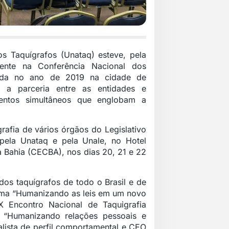
s Taquígrafos (Unataq) esteve, pela
sente na Conferência Nacional dos
rrida no ano de 2019 na cidade de
o a parceria entre as entidades e
ntos simultâneos que englobam a
rafia de vários órgãos do Legislativo
s pela Unataq e pela Unale, no Hotel
da Bahia (CECBA), nos dias 20, 21 e 22
os taquígrafos de todo o Brasil e de
tema “Humanizando as leis em um novo
X Encontro Nacional de Taquigrafia
l “Humanizando relações pessoais e
alista de perfil comportamental e CEO