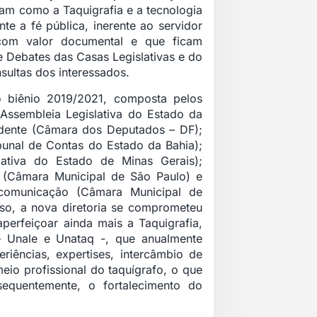
aram como a Taquigrafia e a tecnologia
e a fé pública, inerente ao servidor
s com valor documental e que ficam
 Debates das Casas Legislativas e do
sultas dos interessados.
 o biênio 2019/2021, composta pelos
(Assembleia Legislativa do Estado da
idente (Câmara dos Deputados – DF);
ribunal de Contas do Estado da Bahia);
slativa do Estado de Minas Gerais);
o (Câmara Municipal de São Paulo) e
 comunicação (Câmara Municipal de
rso, a nova diretoria se comprometeu
perfeiçoar ainda mais a Taquigrafia,
– Unale e Unataq -, que anualmente
iências, expertises, intercâmbio de
io profissional do taquígrafo, o que
sequentemente, o fortalecimento do