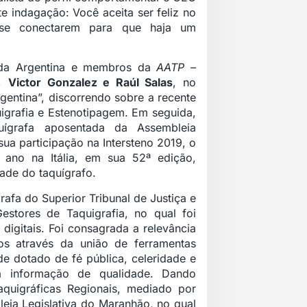
e indagação: Você aceita ser feliz no
s se conectarem para que haja um
 da Argentina e membros da
AATP –
,
Victor Gonzalez e Raúl Salas
, no
rgentina”, discorrendo sobre a recente
igrafia e Estenotipagem. Em seguida,
uígrafa aposentada da Assembleia
 sua participação na Intersteno 2019, o
 ano na Itália, em sua 52ª edição,
ade do taquígrafo.
grafa do Superior Tribunal de Justiça e
stores de Taquigrafia, no qual foi
digitais. Foi consagrada a relevância
os através da união de ferramentas
ade dotado de fé pública, celeridade e
o à informação de qualidade. Dando
aquigráficas Regionais, mediado por
leia Legislativa do Maranhão, no qual