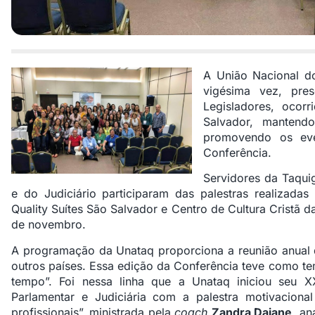
A União Nacional do
vigésima vez, pre
Legisladores, oco
Salvador, mantend
promovendo os eve
Conferência.
Servidores da Taquig
e do Judiciário participaram das palestras realizada
Quality Suítes São Salvador e Centro de Cultura Cristã 
de novembro.
A programação da Unataq proporciona a reunião anual d
outros países. Essa edição da Conferência teve como 
tempo”. Foi nessa linha que a Unataq iniciou seu X
Parlamentar e Judiciária com a palestra motivaciona
profissionais”, ministrada pela
coach
Zandra Daiane
, an