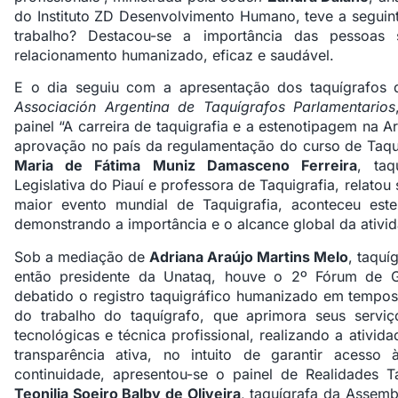
do Instituto ZD Desenvolvimento Humano, teve a seguint
trabalho? Destacou-se a importância das pessoa
relacionamento humanizado, eficaz e saudável.
E o dia seguiu com a apresentação dos taquígrafos
Associación Argentina de Taquígrafos Parlamentarios
painel “A carreira de taquigrafia e a estenotipagem na A
aprovação no país da regulamentação do curso de Taqu
Maria de Fátima Muniz Damasceno Ferreira
, taq
Legislativa do Piauí e professora de Taquigrafia, relatou
maior evento mundial de Taquigrafia, aconteceu este
demonstrando a importância e o alcance global da ativid
Sob a mediação de
Adriana Araújo Martins Melo
, taquí
então presidente da Unataq, houve o 2º Fórum de Ge
debatido o registro taquigráfico humanizado em tempos 
do trabalho do taquígrafo, que aprimora seus serviç
tecnológicas e técnica profissional, realizando a ativid
transparência ativa, no intuito de garantir acess
continuidade, apresentou-se o painel de Realidades T
Teonilia Soeiro Balby de Oliveira
, taquígrafa da Assemb