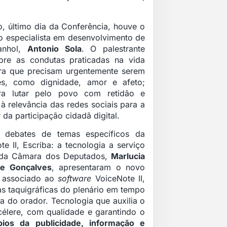
, último dia da Conferência, houve o
elo especialista em desenvolvimento de
panhol,
Antonio Sola
. O palestrante
bre as condutas praticadas na vida
eira que precisam urgentemente serem
tes, como dignidade, amor e afeto;
ra lutar pelo povo com retidão e
à relevância das redes sociais para a
 da participação cidadã digital.
 debates de temas específicos da
e II, Escriba: a tecnologia a serviço
as da Câmara dos Deputados,
Marlucia
se Gonçalves
, apresentaram o novo
e, associado ao
software
VoiceNote II,
as taquigráficas do plenário em tempo
la do orador. Tecnologia que auxilia o
célere, com qualidade e garantindo o
pios da publicidade, informação e