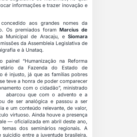
rocar informações e trazer inovação e
, concedido aos grandes nomes da
ião. Os premiados foram
Marcius de
ra Municipal de Aracaju, e
Siomara
missões da Assembleia Legislativa de
igrafia e à Unataq.
ao painel “Humanização na Reforma
retário da Fazenda do Estado de
 é injusto, já que as famílias pobres
se teve a honra de poder comparecer
ionamento com o cidadão”, ministrado
dor, abarcou que com o advento e a
ou de ser analógica e passou a ser
cia e um conteúdo relevante, de valor,
culo virtuoso. Ainda houve a presença
ale — oficializada em abril deste ano,
temas dos seminários regionais. A
suicídio entre a juventude brasileira,