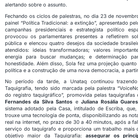
alertando sobre o assunto.
Fechando os ciclos de palestras, no dia 23 de novembro
painel “Política Tradicional: a extinção”, apresentado p
campanhas presidenciais e estrategista político es
provocou os parlamentares presentes a refletirem so
pública e elencou quatro desejos da sociedade brasil
atendidos: ideias transformadoras; valores importan
energia para buscar mudanças; e determinação pa
honestidade. Além disso, Sola fez uma projeção quanto 
política e a construção de uma nova democracia, a partir
No período da tarde, a Unataq continuou trazendo
Taquigrafia, tendo sido marcada pela palestra “VoiceNot
do registro taquigráfico”, promovida pelas taquígraf
Fernandes da Silva Santos
e
Juliana Rosália Guare
sistema adotado pela Casa, intitulado de Escriba, qu
trouxe uma tecnologia de ponta, disponibilizando as not
real na internet, no prazo de 30 a 40 minutos, após a fa
serviço do taquígrafo e proporciona um trabalho mais 
objetivo maior da Taquigrafia:
assegurar os princí