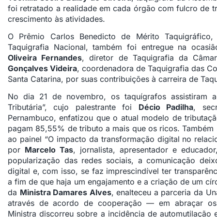
foi retratado a realidade em cada órgão com fulcro de t
crescimento às atividades.
O Prêmio Carlos Benedicto de Mérito Taquigráfico
Taquigrafia Nacional, também foi entregue na ocas
Oliveira Fernandes
, diretor de Taquigrafia da Câma
Gonçalves Videira
, coordenadora de Taquigrafia das Co
Santa Catarina, por suas contribuições à carreira de Taqu
No dia 21 de novembro, os taquígrafos assistiram 
Tributária”, cujo palestrante foi
Décio Padilha
, sec
Pernambuco, enfatizou que o atual modelo de tributação
pagam 85,55% de tributo a mais que os ricos. Também 
ao painel “O impacto da transformação digital no relac
por
Marcelo Tas
, jornalista, apresentador e educa
popularização das redes sociais, a comunicação deix
digital e, com isso, se faz imprescindível ter transparên
a fim de que haja um engajamento e a criação de um cír
da
Ministra Damares Alves
, enalteceu a parceria da Un
através de acordo de cooperação — em abraçar os 
Ministra discorreu sobre a incidência de automutilação e 