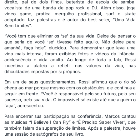
direito, pai de dois filhos, baterista de escola de samba,
vocalista de uma banda de pop rock e DJ. Além disso, joga
vídeo game, pratica mergulho profissional, surf e skate
adaptado, faz palestras e é autor do best-seller, “Uma Vida
Sem Limites”.
“Você tem que eliminar os ‘se’ da sua vida. Deixe de pensar o
que seria de você ‘se’ tivesse feito aquilo. Não deixe para
amanhã, faça hoje”, elucidou. Para demonstrar que leva uma
vida mais intensa, foram exibidas fotos e vídeos da infância,
adolescência e vida adulta. Ao longo de toda a fala, Rossi
incentiva a plateia a refletir nos valores da vida, nas
dificuldades impostas por si próprios.
Em um de seus questionamentos, Rossi afirmou que o rio só
chega ao mar porque mesmo com os obstáculos, ele continua a
seguir em frente. “Você é responsável pelo seu futuro, pelo seu
sucesso, pela sua vida. O impossível só existe até que alguém o
faça”, acrescentou.
Para encerrar sua participação na conferência, Marcos cantou
as músicas “I Believe I Can Fly” e “É Preciso Saber Viver”, que
também falam da superação de limites. Após a palestra, houve
uma sessão de autógrafos de seu livro.