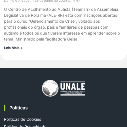
Danilo Gonzaga
28 de junho de 2024
11:47
O Centro de Acolhimento ao Autista (Teamarr) da Assembleia
Legislativa de Roraima (ALE-RR) está com inscrições abertas
para o curso “Gerenciamento de Crise”, voltado aos
profissionais do órgão, pais e familiares de pessoas com
autismo e todos os que tiverem interesse em aprender sobre o
tema. Ministrado pela facilitadora Geisa
Leia Mais »
Políticas
Políticas de Cookies
Política de Privacidade