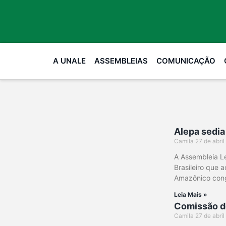
A UNALE
ASSEMBLEIAS
COMUNICAÇÃO
Alepa sedia
Camila
27 de abri
A Assembleia Le
Brasileiro que 
Amazônico cong
Leia Mais »
Comissão d
Camila
27 de abri