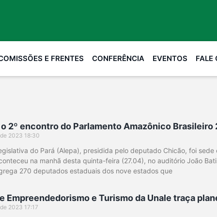
COMISSÕES E FRENTES
CONFERÊNCIA
EVENTOS
FALE
 o 2º encontro do Parlamento Amazônico Brasileiro
l de 2023
18:30
gislativa do Pará (Alepa), presidida pelo deputado Chicão, foi se
aconteceu na manhã desta quinta-feira (27.04), no auditório João Ba
rega 270 deputados estaduais dos nove estados que
e Empreendedorismo e Turismo da Unale traça plan
l de 2023
17:17