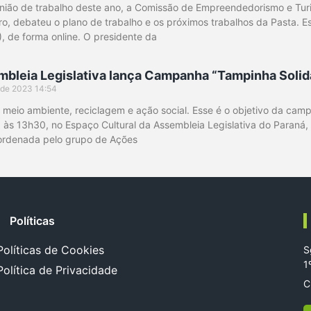
união de trabalho deste ano, a Comissão de Empreendedorismo e Tur
o, debateu o plano de trabalho e os próximos trabalhos da Pasta. E
7), de forma online. O presidente da
bleia Legislativa lança Campanha “Tampinha Solid
l de 2023
14:54
meio ambiente, reciclagem e ação social. Esse é o objetivo da cam
), às 13h30, no Espaço Cultural da Assembleia Legislativa do Paraná,
oordenada pelo grupo de Ações
Políticas
Políticas de Cookies
S
1
Política de Privacidade
C