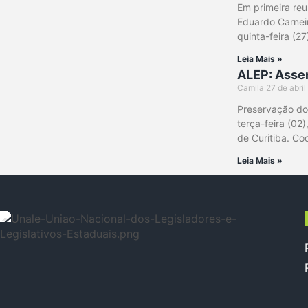
Em primeira re
Eduardo Carneir
quinta-feira (2
Leia Mais »
ALEP: Assem
Camila
27 de abri
Preservação do 
terça-feira (02
de Curitiba. C
Leia Mais »