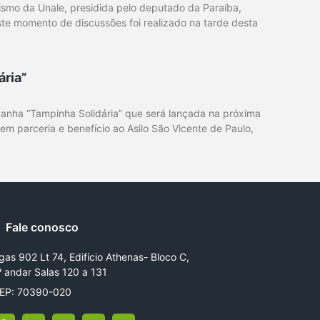
ismo da Unale, presidida pelo deputado da Paraíba,
ste momento de discussões foi realizado na tarde desta
ária”
panha “Tampinha Solidária” que será lançada na próxima
 em parceria e benefício ao Asilo São Vicente de Paulo,
Fale conosco
gas 902 Lt 74, Edifício Athenas- Bloco C,
º andar Salas 120 a 131
EP: 70390-020