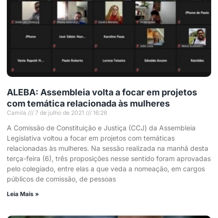
ALEBA: Assembleia volta a focar em projetos
com temática relacionada às mulheres
Camila
7 de julho de 2021
16:26
A Comissão de Constituição e Justiça (CCJ) da Assembleia
Legislativa voltou a focar em projetos com temáticas
relacionadas às mulheres. Na sessão realizada na manhã desta
terça-feira (6), três proposições nesse sentido foram aprovadas
pelo colegiado, entre elas a que veda a nomeação, em cargos
públicos de comissão, de pessoas
Leia Mais »