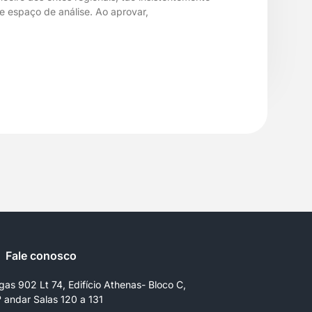
e espaço de análise. Ao aprovar,
Fale conosco
gas 902 Lt 74, Edifício Athenas- Bloco C,
º andar Salas 120 a 131