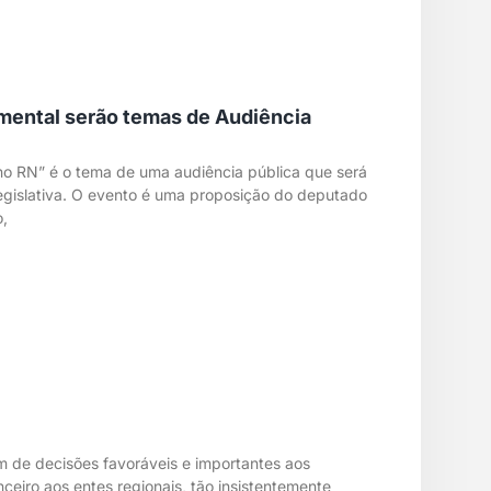
 mental serão temas de Audiência
e no RN” é o tema de uma audiência pública que será
egislativa. O evento é uma proposição do deputado
,
ram de decisões favoráveis e importantes aos
ceiro aos entes regionais, tão insistentemente