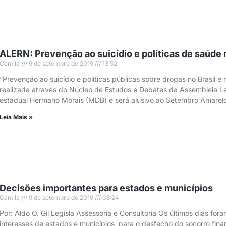
ALERN: Prevenção ao suicídio e políticas de saúde
Camila
9 de setembro de 2019
13:52
“Prevenção ao suicídio e políticas públicas sobre drogas no Brasil 
realizada através do Núcleo de Estudos e Debates da Assembleia L
estadual Hermano Morais (MDB) e será alusivo ao Setembro Amarelo
Leia Mais »
Decisões importantes para estados e municípios
Camila
9 de setembro de 2019
08:24
Por: Aldo O. Gil Legisla Assessoria e Consultoria Os últimos dias fo
interesses de estados e municípios, para o desfecho do socorro finan