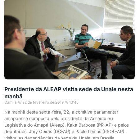
Presidente da ALEAP visita sede da Unale nesta
manhã
Camila
22 de fevereiro de 2019
13:45
Na manhã desta sexta-feira, 22, a comitiva parlamentar
amapaense composta pelo presidente da Assembleia
Legislativa do Amapá (Aleap), Kaká Barbosa (PR-AP) e pelos
deputados, Jory Oeiras (DC-AP) e Paulo Lemos (PSOL-AP),
visitou as dependências da sede da Unale, em Brasília.