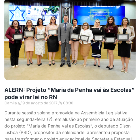
ALERN: Projeto “Maria da Penha vai às Escolas”
pode virar lei no RN
Camila
9 de agosto de 2017
08:30
Durante sessão solene promovida na Assembleia Legislativa
nesta segunda-feira (7), em alusão ao primeiro ano de atuação
do projeto “Maria da Penha vai às Escolas”, o deputado Dison
Lisboa (PSD), propositor da solenidade, apresentou proposta
para transformar o projeto educacional da Secretaria Estadual