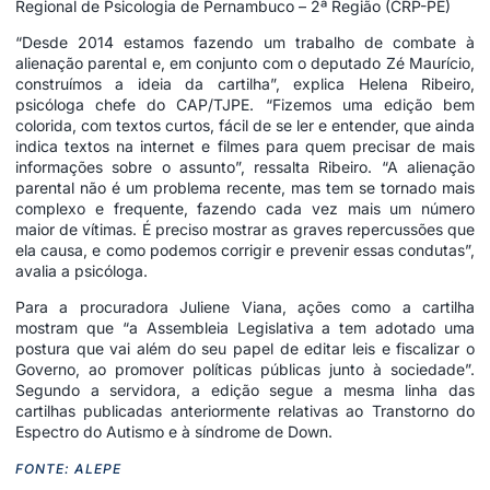
Regional de Psicologia de Pernambuco – 2ª Região (CRP-PE)
“Desde 2014 estamos fazendo um trabalho de combate à
alienação parental e, em conjunto com o deputado Zé Maurício,
construímos a ideia da cartilha”, explica Helena Ribeiro,
psicóloga chefe do CAP/TJPE. “Fizemos uma edição bem
colorida, com textos curtos, fácil de se ler e entender, que ainda
indica textos na internet e filmes para quem precisar de mais
informações sobre o assunto”, ressalta Ribeiro. “A alienação
parental não é um problema recente, mas tem se tornado mais
complexo e frequente, fazendo cada vez mais um número
maior de vítimas. É preciso mostrar as graves repercussões que
ela causa, e como podemos corrigir e prevenir essas condutas”,
avalia a psicóloga.
Para a procuradora Juliene Viana, ações como a cartilha
mostram que “a Assembleia Legislativa a tem adotado uma
postura que vai além do seu papel de editar leis e fiscalizar o
Governo, ao promover políticas públicas junto à sociedade”.
Segundo a servidora, a edição segue a mesma linha das
cartilhas publicadas anteriormente relativas ao Transtorno do
Espectro do Autismo e à síndrome de Down.
FONTE: ALEPE