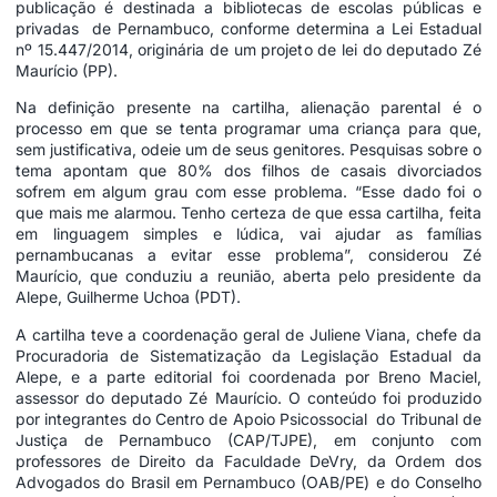
publicação é destinada a bibliotecas de escolas públicas e
privadas de Pernambuco, conforme determina a Lei Estadual
nº 15.447/2014, originária de um projeto de lei do deputado Zé
Maurício (PP).
Na definição presente na cartilha, alienação parental é o
processo em que se tenta programar uma criança para que,
sem justificativa, odeie um de seus genitores. Pesquisas sobre o
tema apontam que 80% dos filhos de casais divorciados
sofrem em algum grau com esse problema. “Esse dado foi o
que mais me alarmou. Tenho certeza de que essa cartilha, feita
em linguagem simples e lúdica, vai ajudar as famílias
pernambucanas a evitar esse problema”, considerou Zé
Maurício, que conduziu a reunião, aberta pelo presidente da
Alepe, Guilherme Uchoa (PDT).
A cartilha teve a coordenação geral de Juliene Viana, chefe da
Procuradoria de Sistematização da Legislação Estadual da
Alepe, e a parte editorial foi coordenada por Breno Maciel,
assessor do deputado Zé Maurício. O conteúdo foi produzido
por integrantes do Centro de Apoio Psicossocial do Tribunal de
Justiça de Pernambuco (CAP/TJPE), em conjunto com
professores de Direito da Faculdade DeVry, da Ordem dos
Advogados do Brasil em Pernambuco (OAB/PE) e do Conselho