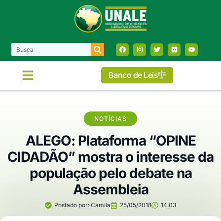
Banco de Leis
COMISSÕES E FRENTES
NOTÍCIAS
ALEGO: Plataforma “OPINE
CIDADÃO” mostra o interesse da
população pelo debate na
Assembleia
Postado por:
Camila
25/05/2018
14:03