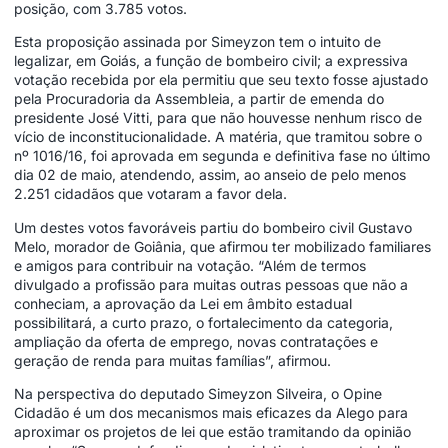
posição, com 3.785 votos.
Esta proposição assinada por Simeyzon tem o intuito de
legalizar, em Goiás, a função de bombeiro civil; a expressiva
votação recebida por ela permitiu que seu texto fosse ajustado
pela Procuradoria da Assembleia, a partir de emenda do
presidente José Vitti, para que não houvesse nenhum risco de
vício de inconstitucionalidade. A matéria, que tramitou sobre o
nº 1016/16, foi aprovada em segunda e definitiva fase no último
dia 02 de maio, atendendo, assim, ao anseio de pelo menos
2.251 cidadãos que votaram a favor dela.
Um destes votos favoráveis partiu do bombeiro civil Gustavo
Melo, morador de Goiânia, que afirmou ter mobilizado familiares
e amigos para contribuir na votação. “Além de termos
divulgado a profissão para muitas outras pessoas que não a
conheciam, a aprovação da Lei em âmbito estadual
possibilitará, a curto prazo, o fortalecimento da categoria,
ampliação da oferta de emprego, novas contratações e
geração de renda para muitas famílias”, afirmou.
Na perspectiva do deputado Simeyzon Silveira, o Opine
Cidadão é um dos mecanismos mais eficazes da Alego para
aproximar os projetos de lei que estão tramitando da opinião