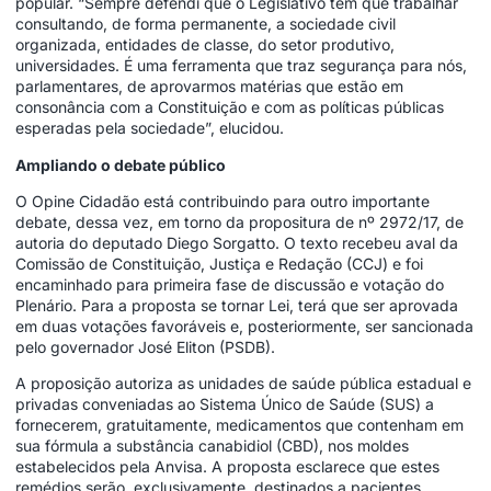
popular. “Sempre defendi que o Legislativo tem que trabalhar
consultando, de forma permanente, a sociedade civil
organizada, entidades de classe, do setor produtivo,
universidades. É uma ferramenta que traz segurança para nós,
parlamentares, de aprovarmos matérias que estão em
consonância com a Constituição e com as políticas públicas
esperadas pela sociedade”, elucidou.
Ampliando o debate público
O Opine Cidadão está contribuindo para outro importante
debate, dessa vez, em torno da propositura de nº 2972/17, de
autoria do deputado Diego Sorgatto. O texto recebeu aval da
Comissão de Constituição, Justiça e Redação (CCJ) e foi
encaminhado para primeira fase de discussão e votação do
Plenário. Para a proposta se tornar Lei, terá que ser aprovada
em duas votações favoráveis e, posteriormente, ser sancionada
pelo governador José Eliton (PSDB).
A proposição autoriza as unidades de saúde pública estadual e
privadas conveniadas ao Sistema Único de Saúde (SUS) a
fornecerem, gratuitamente, medicamentos que contenham em
sua fórmula a substância canabidiol (CBD), nos moldes
estabelecidos pela Anvisa. A proposta esclarece que estes
remédios serão, exclusivamente, destinados a pacientes