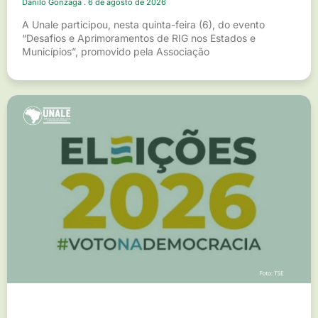
Danilo Gonzaga
6 de agosto de 2026
A Unale participou, nesta quinta-feira (6), do evento
“Desafios e Aprimoramentos de RIG nos Estados e
Municípios”, promovido pela Associação